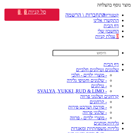
מוצר נוסף בהצלחה
סל קניות
0
0
התחברות \ הרשמה
קטגוריות
התקשרו אלינו
דף הבית
החשבון שלי
0
עגלת קניות
דף הבית
שלגונים וטילונים חלביים
- מוצרי ילדים - חלבי
- שלגונים וחטיפי גלידה
- טילונים
- SVALYA ,YUKKI ,RUD & LIMO
קרחונים ושלגוני פרווה
- קרחונים
- סורבה ושרבט פירות
- שלגוני פרווה
- מוצרי ילדים - פרווה
גלידות מותגים
גלידות משפחתיות ומאגדות