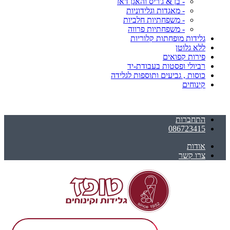
- בן & ג'ריס והאגן דאז
- מאגדות וגלידוניות
- משפחתיות חלביות
- משפחתיות פרווה
גלידות מופחתות קלוריות
ללא גלוטן
פירות קפואים
רביולי ופסטות בעבודת-יד
כוסות , גביעים ותוספות לגלידה
קינוחים
התחברות
086723415
אודות
צרו קשר