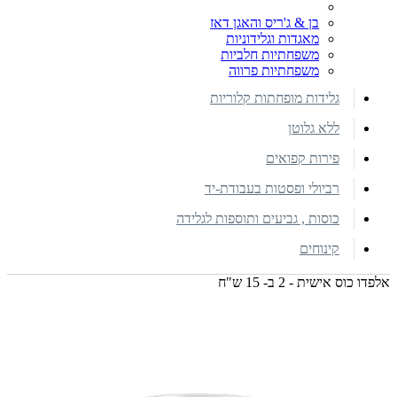
בן & ג'ריס והאגן דאז
מאגדות וגלידוניות
משפחתיות חלביות
משפחתיות פרווה
גלידות מופחתות קלוריות
ללא גלוטן
פירות קפואים
רביולי ופסטות בעבודת-יד
כוסות , גביעים ותוספות לגלידה
קינוחים
אלפדו כוס אישית - 2 ב- 15 ש"ח