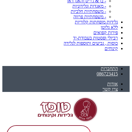
- בן & ג'ריס והאגן דאז
- מאגדות וגלידוניות
- משפחתיות חלביות
- משפחתיות פרווה
גלידות מופחתות קלוריות
ללא גלוטן
פירות קפואים
רביולי ופסטות בעבודת-יד
כוסות , גביעים ותוספות לגלידה
קינוחים
התחברות
086723415
אודות
צרו קשר