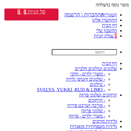
מוצר נוסף בהצלחה
סל קניות
0
0
התחברות \ הרשמה
קטגוריות
התקשרו אלינו
דף הבית
החשבון שלי
0
עגלת קניות
דף הבית
שלגונים וטילונים חלביים
- מוצרי ילדים - חלבי
- שלגונים וחטיפי גלידה
- טילונים
- SVALYA ,YUKKI ,RUD & LIMO
קרחונים ושלגוני פרווה
- קרחונים
- סורבה ושרבט פירות
- שלגוני פרווה
- מוצרי ילדים - פרווה
גלידות מותגים
גלידות משפחתיות ומאגדות