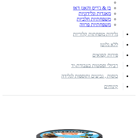
בן & ג'ריס והאגן דאז
מאגדות וגלידוניות
משפחתיות חלביות
משפחתיות פרווה
גלידות מופחתות קלוריות
ללא גלוטן
פירות קפואים
רביולי ופסטות בעבודת-יד
כוסות , גביעים ותוספות לגלידה
קינוחים