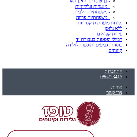
- בן & ג'ריס והאגן דאז
- מאגדות וגלידוניות
- משפחתיות חלביות
- משפחתיות פרווה
גלידות מופחתות קלוריות
ללא גלוטן
פירות קפואים
רביולי ופסטות בעבודת-יד
כוסות , גביעים ותוספות לגלידה
קינוחים
התחברות
086723415
אודות
צרו קשר