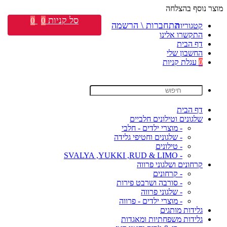
מוצר נוסף בהצלחה
סל קניות
0
0
התחברות \ הרשמה
קטגוריות
התקשרו אלינו
דף הבית
החשבון שלי
0
עגלת קניות
דף הבית
שלגונים וטילונים חלביים
- מוצרי ילדים - חלבי
- שלגונים וחטיפי גלידה
- טילונים
- SVALYA ,YUKKI ,RUD & LIMO
קרחונים ושלגוני פרווה
- קרחונים
- סורבה ושרבט פירות
- שלגוני פרווה
- מוצרי ילדים - פרווה
גלידות מותגים
גלידות משפחתיות ומאגדות