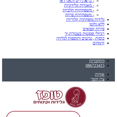
- בן & ג'ריס והאגן דאז
- מאגדות וגלידוניות
- משפחתיות חלביות
- משפחתיות פרווה
גלידות מופחתות קלוריות
ללא גלוטן
פירות קפואים
רביולי ופסטות בעבודת-יד
כוסות , גביעים ותוספות לגלידה
קינוחים
התחברות
086723415
אודות
צרו קשר