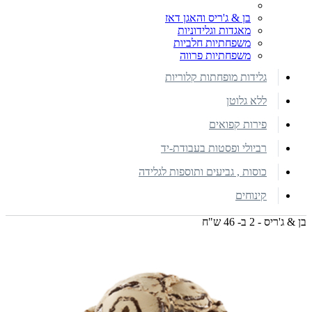
בן & ג'ריס והאגן דאז
מאגדות וגלידוניות
משפחתיות חלביות
משפחתיות פרווה
גלידות מופחתות קלוריות
ללא גלוטן
פירות קפואים
רביולי ופסטות בעבודת-יד
כוסות , גביעים ותוספות לגלידה
קינוחים
בן & ג'ריס - 2 ב- 46 ש"ח