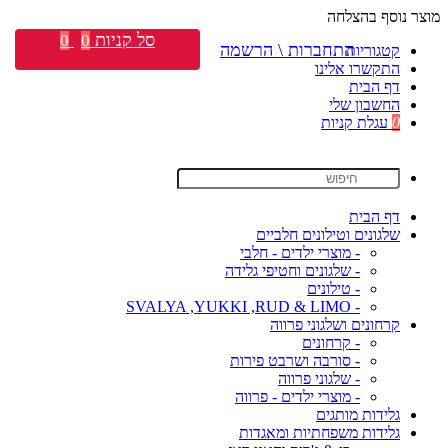
מוצר נוסף בהצלחה
סל קניות
0
0
התחברות \ הרשמה
קטגוריות
התקשרו אלינו
דף הבית
החשבון שלי
0
עגלת קניות
דף הבית
שלגונים וטילונים חלביים
- מוצרי ילדים - חלבי
- שלגונים וחטיפי גלידה
- טילונים
- SVALYA ,YUKKI ,RUD & LIMO
קרחונים ושלגוני פרווה
- קרחונים
- סורבה ושרבט פירות
- שלגוני פרווה
- מוצרי ילדים - פרווה
גלידות מותגים
גלידות משפחתיות ומאגדות