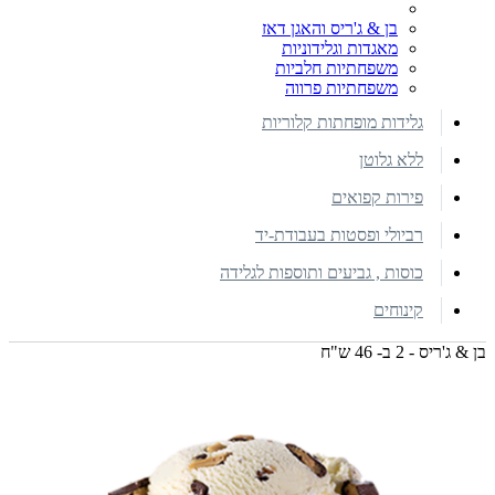
בן & ג'ריס והאגן דאז
מאגדות וגלידוניות
משפחתיות חלביות
משפחתיות פרווה
גלידות מופחתות קלוריות
ללא גלוטן
פירות קפואים
רביולי ופסטות בעבודת-יד
כוסות , גביעים ותוספות לגלידה
קינוחים
בן & ג'ריס - 2 ב- 46 ש"ח