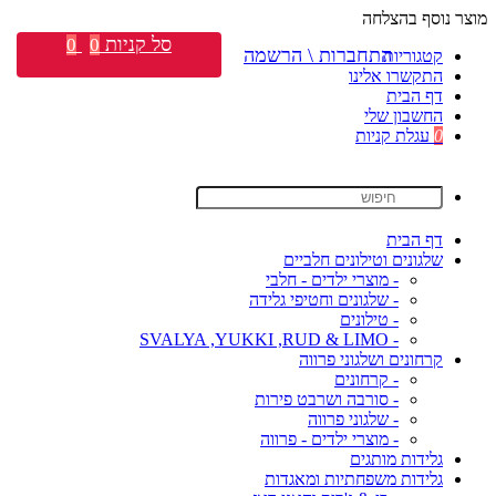
מוצר נוסף בהצלחה
סל קניות
0
0
התחברות \ הרשמה
קטגוריות
התקשרו אלינו
דף הבית
החשבון שלי
0
עגלת קניות
דף הבית
שלגונים וטילונים חלביים
- מוצרי ילדים - חלבי
- שלגונים וחטיפי גלידה
- טילונים
- SVALYA ,YUKKI ,RUD & LIMO
קרחונים ושלגוני פרווה
- קרחונים
- סורבה ושרבט פירות
- שלגוני פרווה
- מוצרי ילדים - פרווה
גלידות מותגים
גלידות משפחתיות ומאגדות