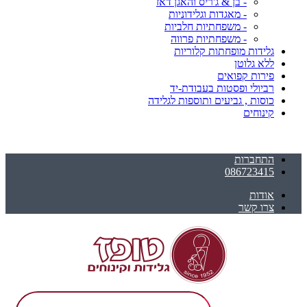
- בן & ג'ריס והאגן דאז
- מאגדות וגלידוניות
- משפחתיות חלביות
- משפחתיות פרווה
גלידות מופחתות קלוריות
ללא גלוטן
פירות קפואים
רביולי ופסטות בעבודת-יד
כוסות , גביעים ותוספות לגלידה
קינוחים
התחברות
086723415
אודות
צרו קשר