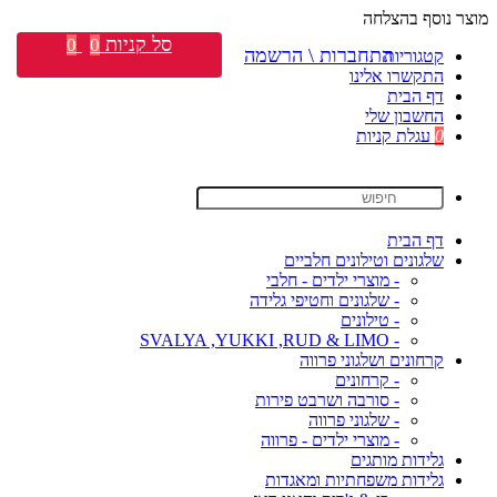
מוצר נוסף בהצלחה
סל קניות
0
0
התחברות \ הרשמה
קטגוריות
התקשרו אלינו
דף הבית
החשבון שלי
0
עגלת קניות
דף הבית
שלגונים וטילונים חלביים
- מוצרי ילדים - חלבי
- שלגונים וחטיפי גלידה
- טילונים
- SVALYA ,YUKKI ,RUD & LIMO
קרחונים ושלגוני פרווה
- קרחונים
- סורבה ושרבט פירות
- שלגוני פרווה
- מוצרי ילדים - פרווה
גלידות מותגים
גלידות משפחתיות ומאגדות