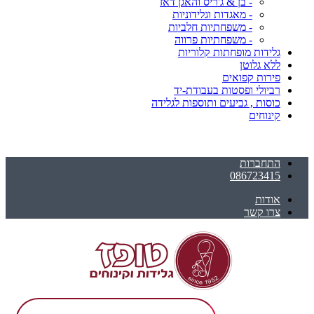
- בן & ג'ריס והאגן דאז
- מאגדות וגלידוניות
- משפחתיות חלביות
- משפחתיות פרווה
גלידות מופחתות קלוריות
ללא גלוטן
פירות קפואים
רביולי ופסטות בעבודת-יד
כוסות , גביעים ותוספות לגלידה
קינוחים
התחברות
086723415
אודות
צרו קשר