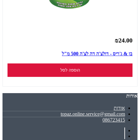
₪24.00
בן & ג'ריס - דולצ'ה דה לצ'ה 500 מ"ל
הוספה לסל
אודות
אודות
topaz.online.service@gmail.com
086723415