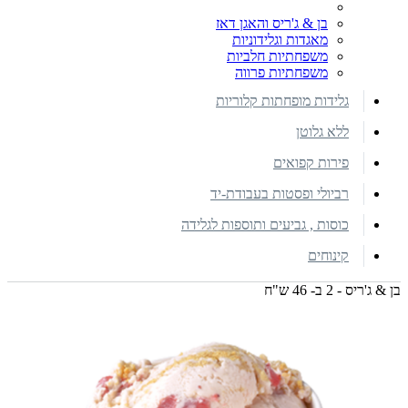
בן & ג'ריס והאגן דאז
מאגדות וגלידוניות
משפחתיות חלביות
משפחתיות פרווה
גלידות מופחתות קלוריות
ללא גלוטן
פירות קפואים
רביולי ופסטות בעבודת-יד
כוסות , גביעים ותוספות לגלידה
קינוחים
בן & ג'ריס - 2 ב- 46 ש"ח