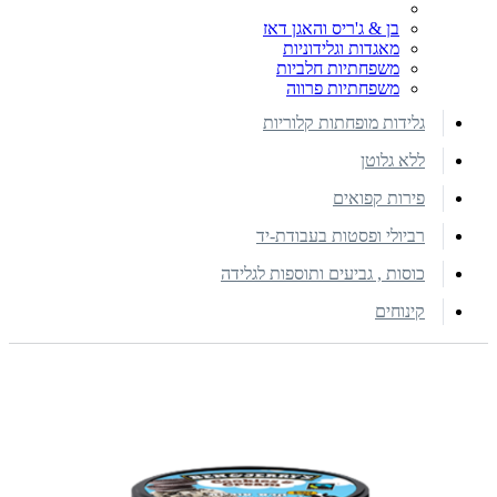
בן & ג'ריס והאגן דאז
מאגדות וגלידוניות
משפחתיות חלביות
משפחתיות פרווה
גלידות מופחתות קלוריות
ללא גלוטן
פירות קפואים
רביולי ופסטות בעבודת-יד
כוסות , גביעים ותוספות לגלידה
קינוחים