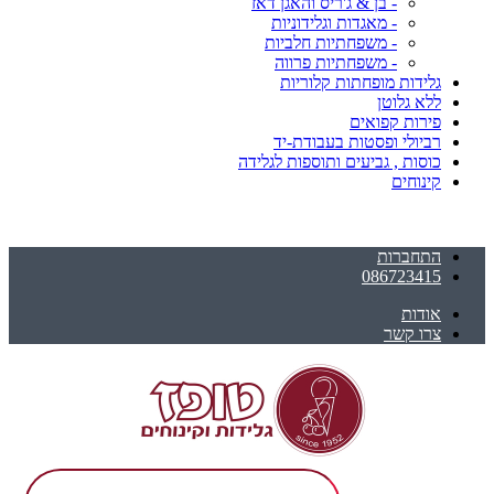
- בן & ג'ריס והאגן דאז
- מאגדות וגלידוניות
- משפחתיות חלביות
- משפחתיות פרווה
גלידות מופחתות קלוריות
ללא גלוטן
פירות קפואים
רביולי ופסטות בעבודת-יד
כוסות , גביעים ותוספות לגלידה
קינוחים
התחברות
086723415
אודות
צרו קשר