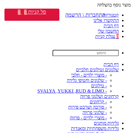
מוצר נוסף בהצלחה
סל קניות
0
0
התחברות \ הרשמה
קטגוריות
התקשרו אלינו
דף הבית
החשבון שלי
0
עגלת קניות
דף הבית
שלגונים וטילונים חלביים
- מוצרי ילדים - חלבי
- שלגונים וחטיפי גלידה
- טילונים
- SVALYA ,YUKKI ,RUD & LIMO
קרחונים ושלגוני פרווה
- קרחונים
- סורבה ושרבט פירות
- שלגוני פרווה
- מוצרי ילדים - פרווה
גלידות מותגים
גלידות משפחתיות ומאגדות