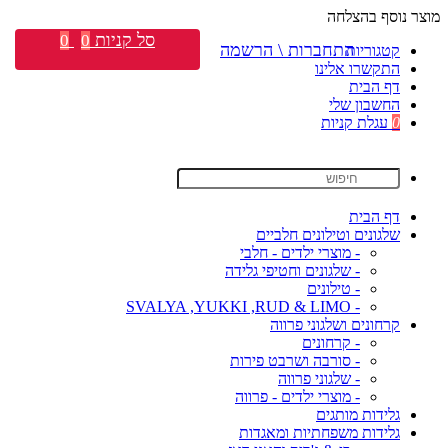
מוצר נוסף בהצלחה
סל קניות
0
0
התחברות \ הרשמה
קטגוריות
התקשרו אלינו
דף הבית
החשבון שלי
0
עגלת קניות
דף הבית
שלגונים וטילונים חלביים
- מוצרי ילדים - חלבי
- שלגונים וחטיפי גלידה
- טילונים
- SVALYA ,YUKKI ,RUD & LIMO
קרחונים ושלגוני פרווה
- קרחונים
- סורבה ושרבט פירות
- שלגוני פרווה
- מוצרי ילדים - פרווה
גלידות מותגים
גלידות משפחתיות ומאגדות