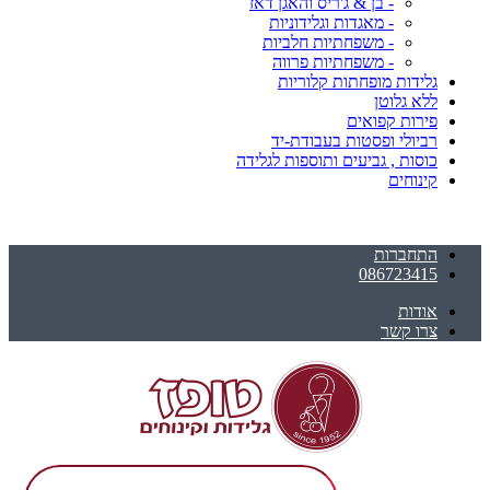
- בן & ג'ריס והאגן דאז
- מאגדות וגלידוניות
- משפחתיות חלביות
- משפחתיות פרווה
גלידות מופחתות קלוריות
ללא גלוטן
פירות קפואים
רביולי ופסטות בעבודת-יד
כוסות , גביעים ותוספות לגלידה
קינוחים
התחברות
086723415
אודות
צרו קשר