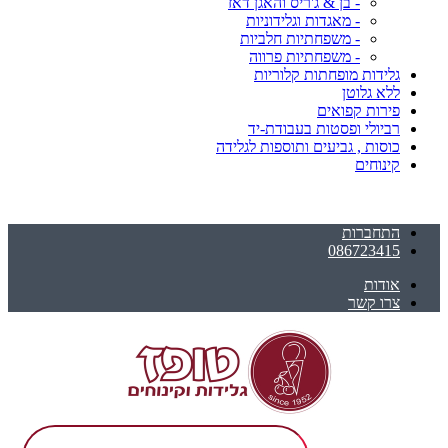
- בן & ג'ריס והאגן דאז
- מאגדות וגלידוניות
- משפחתיות חלביות
- משפחתיות פרווה
גלידות מופחתות קלוריות
ללא גלוטן
פירות קפואים
רביולי ופסטות בעבודת-יד
כוסות , גביעים ותוספות לגלידה
קינוחים
התחברות
086723415
אודות
צרו קשר