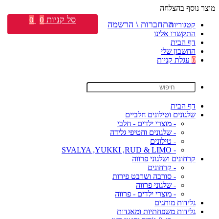
מוצר נוסף בהצלחה
סל קניות
0
0
התחברות \ הרשמה
קטגוריות
התקשרו אלינו
דף הבית
החשבון שלי
0
עגלת קניות
דף הבית
שלגונים וטילונים חלביים
- מוצרי ילדים - חלבי
- שלגונים וחטיפי גלידה
- טילונים
- SVALYA ,YUKKI ,RUD & LIMO
קרחונים ושלגוני פרווה
- קרחונים
- סורבה ושרבט פירות
- שלגוני פרווה
- מוצרי ילדים - פרווה
גלידות מותגים
גלידות משפחתיות ומאגדות