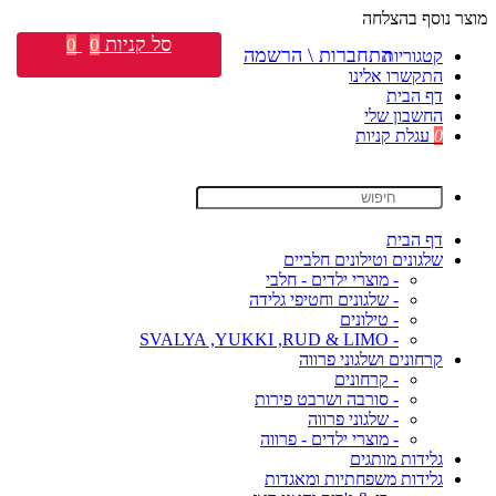
מוצר נוסף בהצלחה
סל קניות
0
0
התחברות \ הרשמה
קטגוריות
התקשרו אלינו
דף הבית
החשבון שלי
0
עגלת קניות
דף הבית
שלגונים וטילונים חלביים
- מוצרי ילדים - חלבי
- שלגונים וחטיפי גלידה
- טילונים
- SVALYA ,YUKKI ,RUD & LIMO
קרחונים ושלגוני פרווה
- קרחונים
- סורבה ושרבט פירות
- שלגוני פרווה
- מוצרי ילדים - פרווה
גלידות מותגים
גלידות משפחתיות ומאגדות