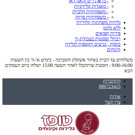
- בן & ג'ריס והאגן דאז
- מאגדות וגלידוניות
- משפחתיות חלביות
- משפחתיות פרווה
גלידות מופחתות קלוריות
ללא גלוטן
פירות קפואים
רביולי ופסטות בעבודת-יד
כוסות , גביעים ותוספות לגלידה
קינוחים
משלוחים עד הבית באיזור אשקלון והסביבה - בימים א'-ה' בין השעות
9:00-16:00 - הזמנות שיתקבלו לאחר השעה 15:00 ישלחו ביום העסקים
הבא
התחברות
086723415
אודות
צרו קשר