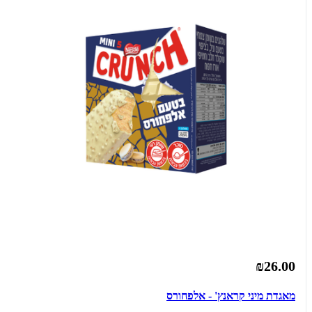
₪26.00
מאגדת מיני קראנץ' - אלפחורס