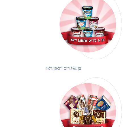
בן & ג'ריס והאגן דאז