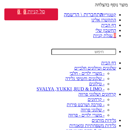
מוצר נוסף בהצלחה
סל קניות
0
0
התחברות \ הרשמה
קטגוריות
התקשרו אלינו
דף הבית
החשבון שלי
0
עגלת קניות
דף הבית
שלגונים וטילונים חלביים
- מוצרי ילדים - חלבי
- שלגונים וחטיפי גלידה
- טילונים
- SVALYA ,YUKKI ,RUD & LIMO
קרחונים ושלגוני פרווה
- קרחונים
- סורבה ושרבט פירות
- שלגוני פרווה
- מוצרי ילדים - פרווה
גלידות מותגים
גלידות משפחתיות ומאגדות