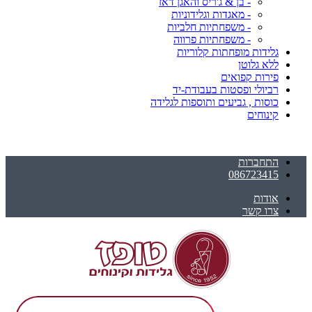
- בן & ג'ריס והאגן דאז
- מאגדות וגלידוניות
- משפחתיות חלביות
- משפחתיות פרווה
גלידות מופחתות קלוריות
ללא גלוטן
פירות קפואים
רביולי ופסטות בעבודת-יד
כוסות , גביעים ותוספות לגלידה
קינוחים
התחברות
086723415
אודות
צרו קשר