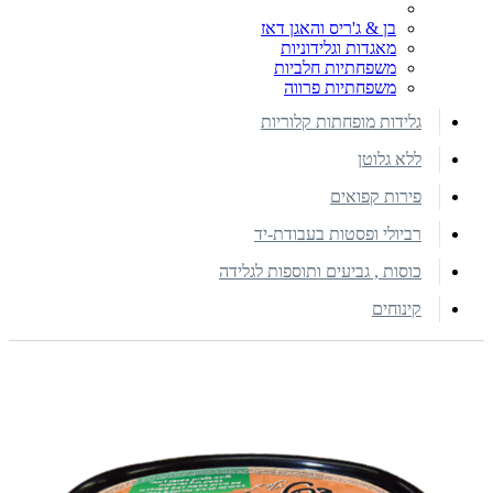
בן & ג'ריס והאגן דאז
מאגדות וגלידוניות
משפחתיות חלביות
משפחתיות פרווה
גלידות מופחתות קלוריות
ללא גלוטן
פירות קפואים
רביולי ופסטות בעבודת-יד
כוסות , גביעים ותוספות לגלידה
קינוחים