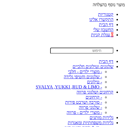
מוצר נוסף בהצלחה
קטגוריות
התקשרו אלינו
דף הבית
החשבון שלי
0
עגלת קניות
דף הבית
שלגונים וטילונים חלביים
- מוצרי ילדים - חלבי
- שלגונים וחטיפי גלידה
- טילונים
- SVALYA ,YUKKI ,RUD & LIMO
קרחונים ושלגוני פרווה
- קרחונים
- סורבה ושרבט פירות
- שלגוני פרווה
- מוצרי ילדים - פרווה
גלידות מותגים
גלידות משפחתיות ומאגדות