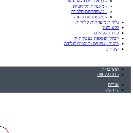
- בן & ג'ריס והאגן דאז
- מאגדות וגלידוניות
- משפחתיות חלביות
- משפחתיות פרווה
גלידות מופחתות קלוריות
ללא גלוטן
פירות קפואים
רביולי ופסטות בעבודת-יד
כוסות , גביעים ותוספות לגלידה
קינוחים
התחברות
086723415
אודות
צרו קשר