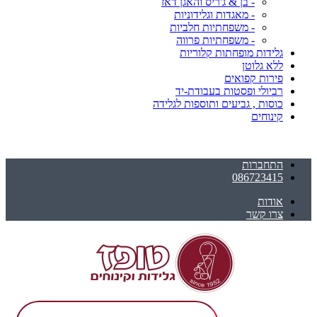
- בן & ג'ריס והאגן דאז
- מאגדות וגלידוניות
- משפחתיות חלביות
- משפחתיות פרווה
גלידות מופחתות קלוריות
ללא גלוטן
פירות קפואים
רביולי ופסטות בעבודת-יד
כוסות , גביעים ותוספות לגלידה
קינוחים
התחברות
086723415
אודות
צרו קשר