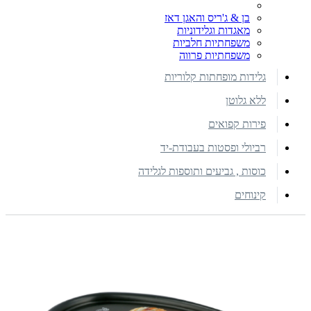
בן & ג'ריס והאגן דאז
מאגדות וגלידוניות
משפחתיות חלביות
משפחתיות פרווה
גלידות מופחתות קלוריות
ללא גלוטן
פירות קפואים
רביולי ופסטות בעבודת-יד
כוסות , גביעים ותוספות לגלידה
קינוחים