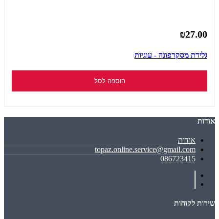
₪27.00
גלידת מסקרפונה - עוגיות
הוספה לסל
אודות
אודות
topaz.online.service@gmail.com
086723415
שירות לקוחות