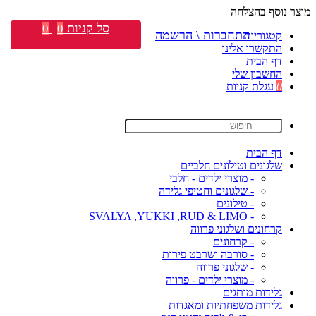
מוצר נוסף בהצלחה
סל קניות
0
0
התחברות \ הרשמה
קטגוריות
התקשרו אלינו
דף הבית
החשבון שלי
0
עגלת קניות
דף הבית
שלגונים וטילונים חלביים
- מוצרי ילדים - חלבי
- שלגונים וחטיפי גלידה
- טילונים
- SVALYA ,YUKKI ,RUD & LIMO
קרחונים ושלגוני פרווה
- קרחונים
- סורבה ושרבט פירות
- שלגוני פרווה
- מוצרי ילדים - פרווה
גלידות מותגים
גלידות משפחתיות ומאגדות