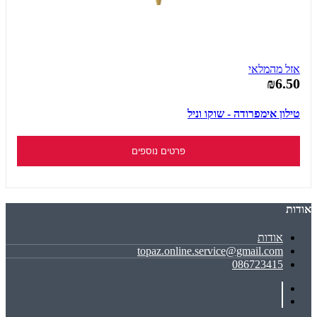
אזל מהמלאי
₪6.50
טילון אימפרודה - שוקו וניל
פרטים נוספים
אודות
אודות
topaz.online.service@gmail.com
086723415