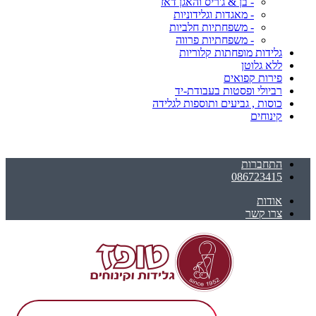
- בן & ג'ריס והאגן דאז
- מאגדות וגלידוניות
- משפחתיות חלביות
- משפחתיות פרווה
גלידות מופחתות קלוריות
ללא גלוטן
פירות קפואים
רביולי ופסטות בעבודת-יד
כוסות , גביעים ותוספות לגלידה
קינוחים
התחברות
086723415
אודות
צרו קשר