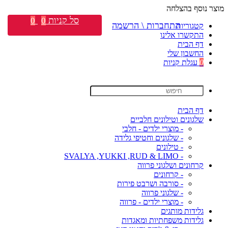
מוצר נוסף בהצלחה
סל קניות
0
0
התחברות \ הרשמה
קטגוריות
התקשרו אלינו
דף הבית
החשבון שלי
0
עגלת קניות
דף הבית
שלגונים וטילונים חלביים
- מוצרי ילדים - חלבי
- שלגונים וחטיפי גלידה
- טילונים
- SVALYA ,YUKKI ,RUD & LIMO
קרחונים ושלגוני פרווה
- קרחונים
- סורבה ושרבט פירות
- שלגוני פרווה
- מוצרי ילדים - פרווה
גלידות מותגים
גלידות משפחתיות ומאגדות