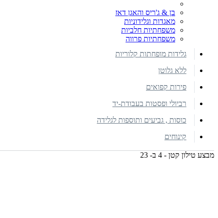
בן & ג'ריס והאגן דאז
מאגדות וגלידוניות
משפחתיות חלביות
משפחתיות פרווה
גלידות מופחתות קלוריות
ללא גלוטן
פירות קפואים
רביולי ופסטות בעבודת-יד
כוסות , גביעים ותוספות לגלידה
קינוחים
מבצע טילון קטן - 4 ב- 23