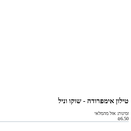
טילון אימפרודה - שוקו וניל
זמינות: אזל מהמלאי
₪6.50