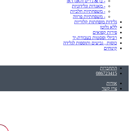
- בן & ג'ריס והאגן דאז
- מאגדות וגלידוניות
- משפחתיות חלביות
- משפחתיות פרווה
גלידות מופחתות קלוריות
ללא גלוטן
פירות קפואים
רביולי ופסטות בעבודת-יד
כוסות , גביעים ותוספות לגלידה
קינוחים
התחברות
086723415
אודות
צרו קשר