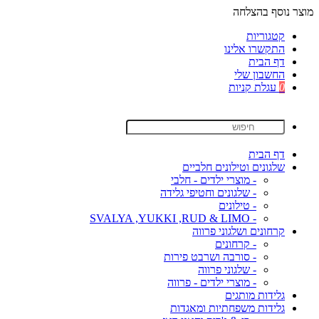
מוצר נוסף בהצלחה
קטגוריות
התקשרו אלינו
דף הבית
החשבון שלי
0
עגלת קניות
דף הבית
שלגונים וטילונים חלביים
- מוצרי ילדים - חלבי
- שלגונים וחטיפי גלידה
- טילונים
- SVALYA ,YUKKI ,RUD & LIMO
קרחונים ושלגוני פרווה
- קרחונים
- סורבה ושרבט פירות
- שלגוני פרווה
- מוצרי ילדים - פרווה
גלידות מותגים
גלידות משפחתיות ומאגדות