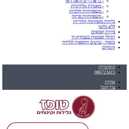
- בן & ג'ריס והאגן דאז
- מאגדות וגלידוניות
- משפחתיות חלביות
- משפחתיות פרווה
גלידות מופחתות קלוריות
ללא גלוטן
פירות קפואים
רביולי ופסטות בעבודת-יד
כוסות , גביעים ותוספות לגלידה
קינוחים
התחברות
086723415
אודות
צרו קשר