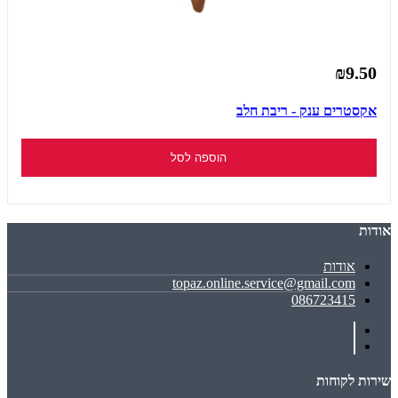
₪9.50
אקסטרים ענק - ריבת חלב
הוספה לסל
אודות
אודות
topaz.online.service@gmail.com
086723415
שירות לקוחות