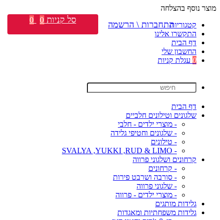
מוצר נוסף בהצלחה
סל קניות
0
0
התחברות \ הרשמה
קטגוריות
התקשרו אלינו
דף הבית
החשבון שלי
0
עגלת קניות
דף הבית
שלגונים וטילונים חלביים
- מוצרי ילדים - חלבי
- שלגונים וחטיפי גלידה
- טילונים
- SVALYA ,YUKKI ,RUD & LIMO
קרחונים ושלגוני פרווה
- קרחונים
- סורבה ושרבט פירות
- שלגוני פרווה
- מוצרי ילדים - פרווה
גלידות מותגים
גלידות משפחתיות ומאגדות