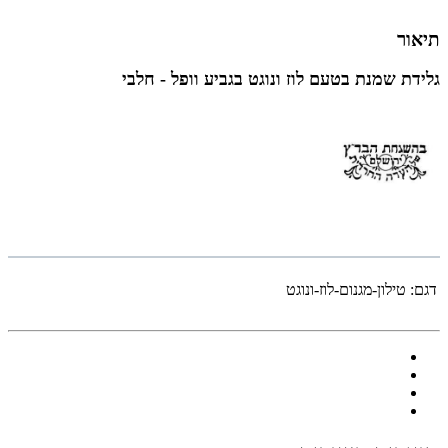
תיאור
גלידת שמנת בטעם לוז ונוגט בגביע וופל - חלבי
דגם:
טילון-מגנום-לוז-ונוגט