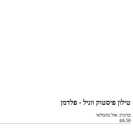
טילון פיסטוק ווניל - פלדמן
זמינות: אזל מהמלאי
₪6.50