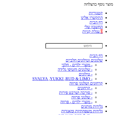
מוצר נוסף בהצלחה
קטגוריות
התקשרו אלינו
דף הבית
החשבון שלי
0
עגלת קניות
דף הבית
שלגונים וטילונים חלביים
- מוצרי ילדים - חלבי
- שלגונים וחטיפי גלידה
- טילונים
- SVALYA ,YUKKI ,RUD & LIMO
קרחונים ושלגוני פרווה
- קרחונים
- סורבה ושרבט פירות
- שלגוני פרווה
- מוצרי ילדים - פרווה
גלידות מותגים
גלידות משפחתיות ומאגדות