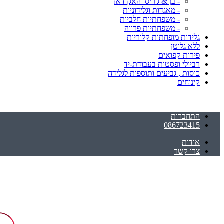
- בן & ג'ריס והאגן דאז
- מאגדות וגלידוניות
- משפחתיות חלביות
- משפחתיות פרווה
גלידות מופחתות קלוריות
ללא גלוטן
פירות קפואים
רביולי ופסטות בעבודת-יד
כוסות , גביעים ותוספות לגלידה
קינוחים
התחברות
086723415
אודות
צרו קשר