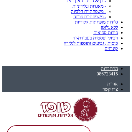
- בן & ג'ריס והאגן דאז
- מאגדות וגלידוניות
- משפחתיות חלביות
- משפחתיות פרווה
גלידות מופחתות קלוריות
ללא גלוטן
פירות קפואים
רביולי ופסטות בעבודת-יד
כוסות , גביעים ותוספות לגלידה
קינוחים
התחברות
086723415
אודות
צרו קשר