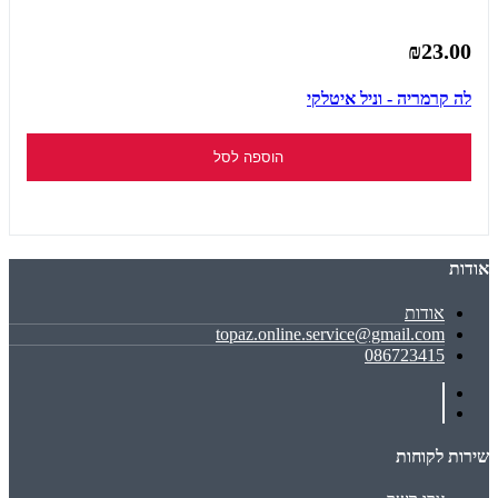
₪23.00
לה קרמריה - וניל איטלקי
הוספה לסל
אודות
אודות
topaz.online.service@gmail.com
086723415
שירות לקוחות