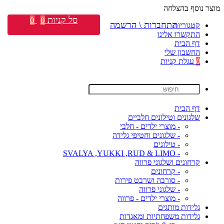
מוצר נוסף בהצלחה
סל קניות
0
0
התחברות \ הרשמה
קטגוריות
התקשרו אלינו
דף הבית
החשבון שלי
0
עגלת קניות
דף הבית
שלגונים וטילונים חלביים
- מוצרי ילדים - חלבי
- שלגונים וחטיפי גלידה
- טילונים
- SVALYA ,YUKKI ,RUD & LIMO
קרחונים ושלגוני פרווה
- קרחונים
- סורבה ושרבט פירות
- שלגוני פרווה
- מוצרי ילדים - פרווה
גלידות מותגים
גלידות משפחתיות ומאגדות