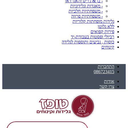
- בן & ג'ריס והאגן דאז
- מאגדות וגלידוניות
- משפחתיות חלביות
- משפחתיות פרווה
גלידות מופחתות קלוריות
ללא גלוטן
פירות קפואים
רביולי ופסטות בעבודת-יד
כוסות , גביעים ותוספות לגלידה
קינוחים
התחברות
086723415
אודות
צרו קשר