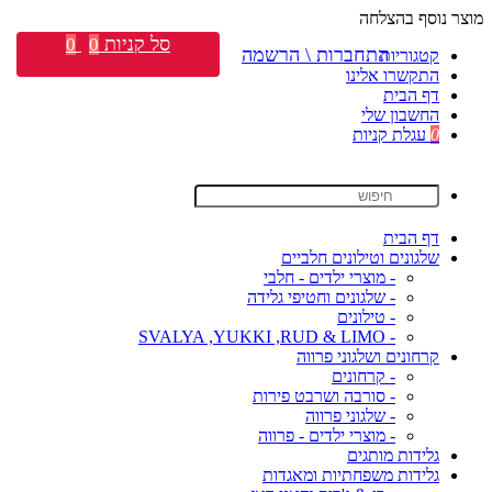
מוצר נוסף בהצלחה
סל קניות
0
0
התחברות \ הרשמה
קטגוריות
התקשרו אלינו
דף הבית
החשבון שלי
0
עגלת קניות
דף הבית
שלגונים וטילונים חלביים
- מוצרי ילדים - חלבי
- שלגונים וחטיפי גלידה
- טילונים
- SVALYA ,YUKKI ,RUD & LIMO
קרחונים ושלגוני פרווה
- קרחונים
- סורבה ושרבט פירות
- שלגוני פרווה
- מוצרי ילדים - פרווה
גלידות מותגים
גלידות משפחתיות ומאגדות