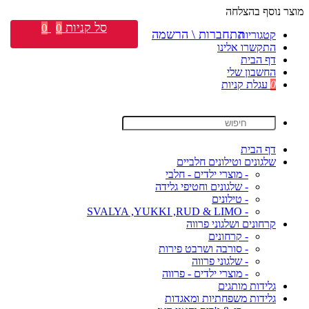
מוצר נוסף בהצלחה
סל קניות
0
0
התחברות \ הרשמה
קטגוריות
התקשרו אלינו
דף הבית
החשבון שלי
0
עגלת קניות
דף הבית
שלגונים וטילונים חלביים
- מוצרי ילדים - חלבי
- שלגונים וחטיפי גלידה
- טילונים
- SVALYA ,YUKKI ,RUD & LIMO
קרחונים ושלגוני פרווה
- קרחונים
- סורבה ושרבט פירות
- שלגוני פרווה
- מוצרי ילדים - פרווה
גלידות מותגים
גלידות משפחתיות ומאגדות