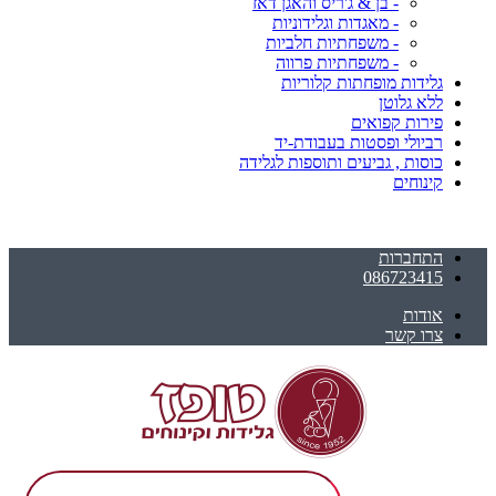
- בן & ג'ריס והאגן דאז
- מאגדות וגלידוניות
- משפחתיות חלביות
- משפחתיות פרווה
גלידות מופחתות קלוריות
ללא גלוטן
פירות קפואים
רביולי ופסטות בעבודת-יד
כוסות , גביעים ותוספות לגלידה
קינוחים
התחברות
086723415
אודות
צרו קשר