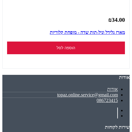
₪34.00
מארז גלידל וניל-תות שדה - מופחת קלוריות
הוספה לסל
אודות
אודות
topaz.online.service@gmail.com
086723415
שירות לקוחות