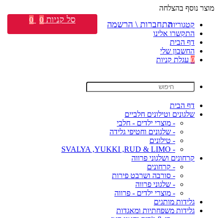
מוצר נוסף בהצלחה
סל קניות
0
0
התחברות \ הרשמה
קטגוריות
התקשרו אלינו
דף הבית
החשבון שלי
0
עגלת קניות
דף הבית
שלגונים וטילונים חלביים
- מוצרי ילדים - חלבי
- שלגונים וחטיפי גלידה
- טילונים
- SVALYA ,YUKKI ,RUD & LIMO
קרחונים ושלגוני פרווה
- קרחונים
- סורבה ושרבט פירות
- שלגוני פרווה
- מוצרי ילדים - פרווה
גלידות מותגים
גלידות משפחתיות ומאגדות