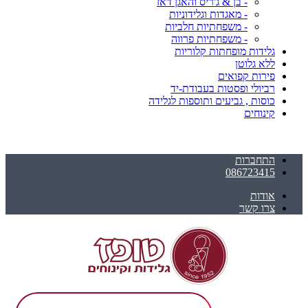
- בן & ג'ריס והאגן דאז
- מאגדות וגלידוניות
- משפחתיות חלביות
- משפחתיות פרווה
גלידות מופחתות קלוריות
ללא גלוטן
פירות קפואים
רביולי ופסטות בעבודת-יד
כוסות , גביעים ותוספות לגלידה
קינוחים
התחברות
086723415
אודות
צרו קשר