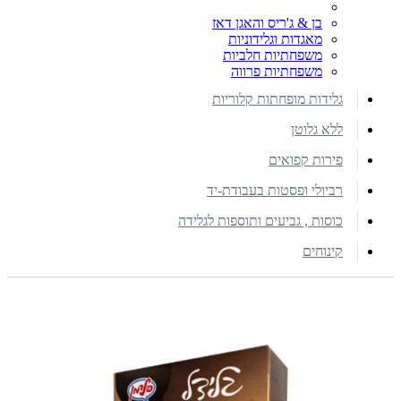
בן & ג'ריס והאגן דאז
מאגדות וגלידוניות
משפחתיות חלביות
משפחתיות פרווה
גלידות מופחתות קלוריות
ללא גלוטן
פירות קפואים
רביולי ופסטות בעבודת-יד
כוסות , גביעים ותוספות לגלידה
קינוחים