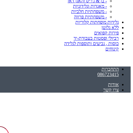
- בן & ג'ריס והאגן דאז
- מאגדות וגלידוניות
- משפחתיות חלביות
- משפחתיות פרווה
גלידות מופחתות קלוריות
ללא גלוטן
פירות קפואים
רביולי ופסטות בעבודת-יד
כוסות , גביעים ותוספות לגלידה
קינוחים
התחברות
086723415
אודות
צרו קשר