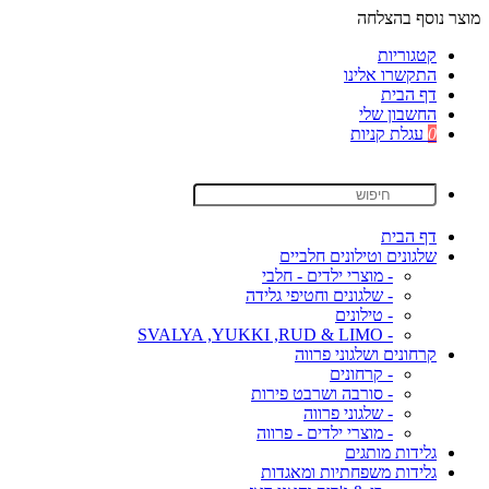
מוצר נוסף בהצלחה
קטגוריות
התקשרו אלינו
דף הבית
החשבון שלי
0
עגלת קניות
דף הבית
שלגונים וטילונים חלביים
- מוצרי ילדים - חלבי
- שלגונים וחטיפי גלידה
- טילונים
- SVALYA ,YUKKI ,RUD & LIMO
קרחונים ושלגוני פרווה
- קרחונים
- סורבה ושרבט פירות
- שלגוני פרווה
- מוצרי ילדים - פרווה
גלידות מותגים
גלידות משפחתיות ומאגדות