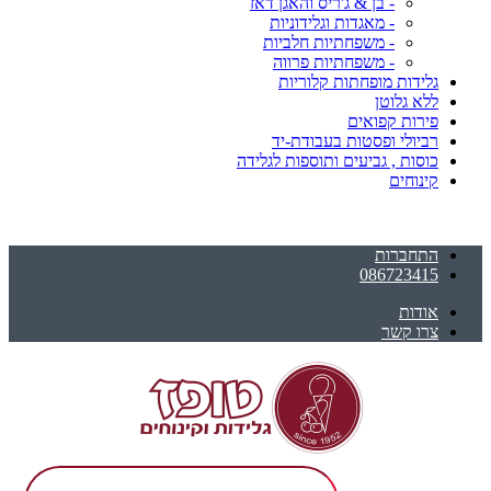
- בן & ג'ריס והאגן דאז
- מאגדות וגלידוניות
- משפחתיות חלביות
- משפחתיות פרווה
גלידות מופחתות קלוריות
ללא גלוטן
פירות קפואים
רביולי ופסטות בעבודת-יד
כוסות , גביעים ותוספות לגלידה
קינוחים
התחברות
086723415
אודות
צרו קשר