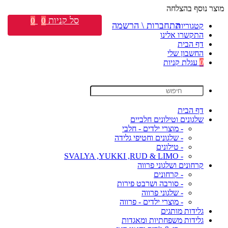
מוצר נוסף בהצלחה
סל קניות
0
0
התחברות \ הרשמה
קטגוריות
התקשרו אלינו
דף הבית
החשבון שלי
0
עגלת קניות
דף הבית
שלגונים וטילונים חלביים
- מוצרי ילדים - חלבי
- שלגונים וחטיפי גלידה
- טילונים
- SVALYA ,YUKKI ,RUD & LIMO
קרחונים ושלגוני פרווה
- קרחונים
- סורבה ושרבט פירות
- שלגוני פרווה
- מוצרי ילדים - פרווה
גלידות מותגים
גלידות משפחתיות ומאגדות