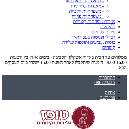
- בן & ג'ריס והאגן דאז
- מאגדות וגלידוניות
- משפחתיות חלביות
- משפחתיות פרווה
גלידות מופחתות קלוריות
ללא גלוטן
פירות קפואים
רביולי ופסטות בעבודת-יד
כוסות , גביעים ותוספות לגלידה
קינוחים
משלוחים עד הבית באיזור אשקלון והסביבה - בימים א'-ה' בין השעות
9:00-16:00 - הזמנות שיתקבלו לאחר השעה 15:00 ישלחו ביום העסקים
הבא
התחברות
086723415
אודות
צרו קשר