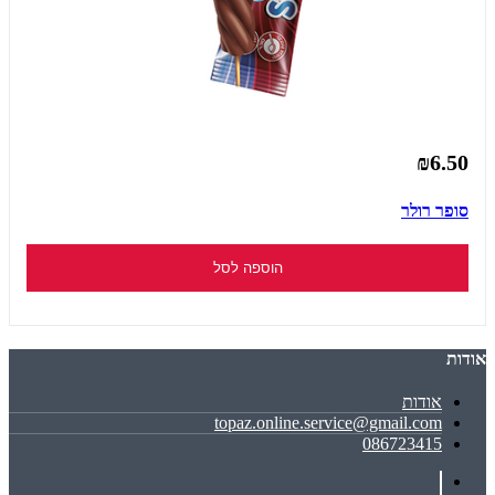
₪6.50
סופר רולר
הוספה לסל
אודות
אודות
topaz.online.service@gmail.com
086723415