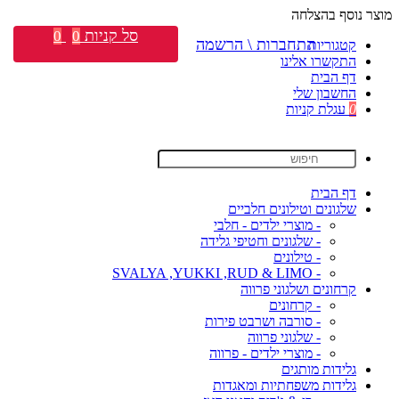
מוצר נוסף בהצלחה
סל קניות
0
0
התחברות \ הרשמה
קטגוריות
התקשרו אלינו
דף הבית
החשבון שלי
0
עגלת קניות
דף הבית
שלגונים וטילונים חלביים
- מוצרי ילדים - חלבי
- שלגונים וחטיפי גלידה
- טילונים
- SVALYA ,YUKKI ,RUD & LIMO
קרחונים ושלגוני פרווה
- קרחונים
- סורבה ושרבט פירות
- שלגוני פרווה
- מוצרי ילדים - פרווה
גלידות מותגים
גלידות משפחתיות ומאגדות