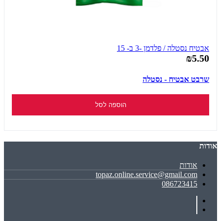
אבטיח נסטלה / פלדמן -3 ב- 15
₪5.50
שרבט אבטיח - נסטלה
הוספה לסל
אודות
אודות
topaz.online.service@gmail.com
086723415