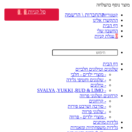
מוצר נוסף בהצלחה
סל קניות
0
0
התחברות \ הרשמה
קטגוריות
התקשרו אלינו
דף הבית
החשבון שלי
0
עגלת קניות
דף הבית
שלגונים וטילונים חלביים
- מוצרי ילדים - חלבי
- שלגונים וחטיפי גלידה
- טילונים
- SVALYA ,YUKKI ,RUD & LIMO
קרחונים ושלגוני פרווה
- קרחונים
- סורבה ושרבט פירות
- שלגוני פרווה
- מוצרי ילדים - פרווה
גלידות מותגים
גלידות משפחתיות ומאגדות