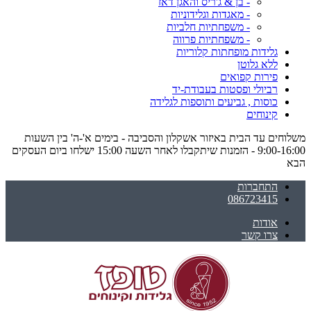
- בן & ג'ריס והאגן דאז
- מאגדות וגלידוניות
- משפחתיות חלביות
- משפחתיות פרווה
גלידות מופחתות קלוריות
ללא גלוטן
פירות קפואים
רביולי ופסטות בעבודת-יד
כוסות , גביעים ותוספות לגלידה
קינוחים
משלוחים עד הבית באיזור אשקלון והסביבה - בימים א'-ה' בין השעות
9:00-16:00 - הזמנות שיתקבלו לאחר השעה 15:00 ישלחו ביום העסקים
הבא
התחברות
086723415
אודות
צרו קשר