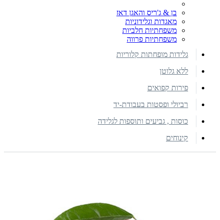
בן & ג'ריס והאגן דאז
מאגדות וגלידוניות
משפחתיות חלביות
משפחתיות פרווה
גלידות מופחתות קלוריות
ללא גלוטן
פירות קפואים
רביולי ופסטות בעבודת-יד
כוסות , גביעים ותוספות לגלידה
קינוחים