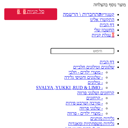
מוצר נוסף בהצלחה
סל קניות
0
0
התחברות \ הרשמה
קטגוריות
התקשרו אלינו
דף הבית
החשבון שלי
0
עגלת קניות
דף הבית
שלגונים וטילונים חלביים
- מוצרי ילדים - חלבי
- שלגונים וחטיפי גלידה
- טילונים
- SVALYA ,YUKKI ,RUD & LIMO
קרחונים ושלגוני פרווה
- קרחונים
- סורבה ושרבט פירות
- שלגוני פרווה
- מוצרי ילדים - פרווה
גלידות מותגים
גלידות משפחתיות ומאגדות