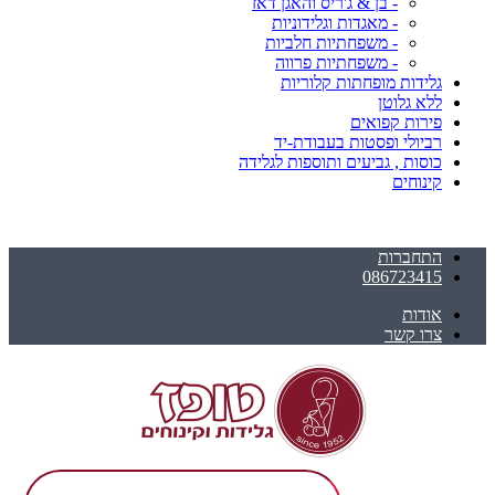
- בן & ג'ריס והאגן דאז
- מאגדות וגלידוניות
- משפחתיות חלביות
- משפחתיות פרווה
גלידות מופחתות קלוריות
ללא גלוטן
פירות קפואים
רביולי ופסטות בעבודת-יד
כוסות , גביעים ותוספות לגלידה
קינוחים
התחברות
086723415
אודות
צרו קשר