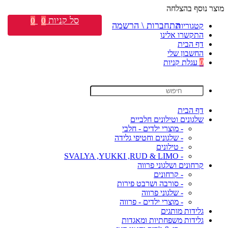
מוצר נוסף בהצלחה
סל קניות
0
0
התחברות \ הרשמה
קטגוריות
התקשרו אלינו
דף הבית
החשבון שלי
0
עגלת קניות
דף הבית
שלגונים וטילונים חלביים
- מוצרי ילדים - חלבי
- שלגונים וחטיפי גלידה
- טילונים
- SVALYA ,YUKKI ,RUD & LIMO
קרחונים ושלגוני פרווה
- קרחונים
- סורבה ושרבט פירות
- שלגוני פרווה
- מוצרי ילדים - פרווה
גלידות מותגים
גלידות משפחתיות ומאגדות