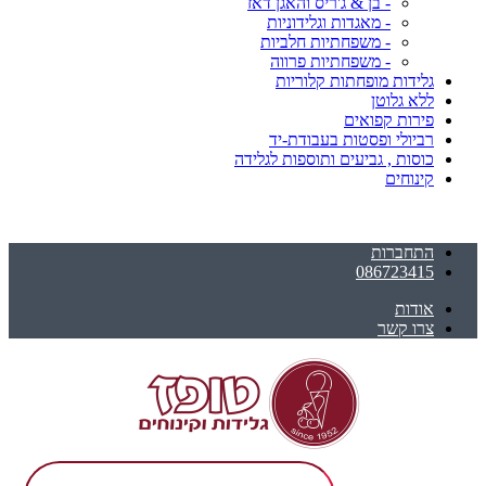
- בן & ג'ריס והאגן דאז
- מאגדות וגלידוניות
- משפחתיות חלביות
- משפחתיות פרווה
גלידות מופחתות קלוריות
ללא גלוטן
פירות קפואים
רביולי ופסטות בעבודת-יד
כוסות , גביעים ותוספות לגלידה
קינוחים
התחברות
086723415
אודות
צרו קשר