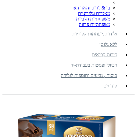
בן & ג'ריס והאגן דאז
מאגדות וגלידוניות
משפחתיות חלביות
משפחתיות פרווה
גלידות מופחתות קלוריות
ללא גלוטן
פירות קפואים
רביולי ופסטות בעבודת-יד
כוסות , גביעים ותוספות לגלידה
קינוחים