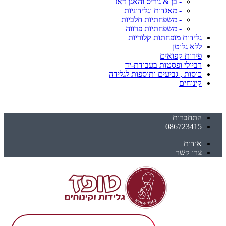
- בן & ג'ריס והאגן דאז
- מאגדות וגלידוניות
- משפחתיות חלביות
- משפחתיות פרווה
גלידות מופחתות קלוריות
ללא גלוטן
פירות קפואים
רביולי ופסטות בעבודת-יד
כוסות , גביעים ותוספות לגלידה
קינוחים
התחברות
086723415
אודות
צרו קשר