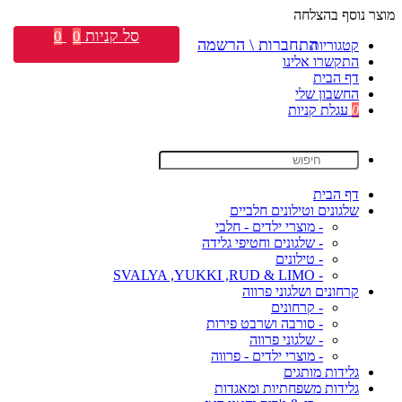
מוצר נוסף בהצלחה
סל קניות
0
0
התחברות \ הרשמה
קטגוריות
התקשרו אלינו
דף הבית
החשבון שלי
0
עגלת קניות
דף הבית
שלגונים וטילונים חלביים
- מוצרי ילדים - חלבי
- שלגונים וחטיפי גלידה
- טילונים
- SVALYA ,YUKKI ,RUD & LIMO
קרחונים ושלגוני פרווה
- קרחונים
- סורבה ושרבט פירות
- שלגוני פרווה
- מוצרי ילדים - פרווה
גלידות מותגים
גלידות משפחתיות ומאגדות