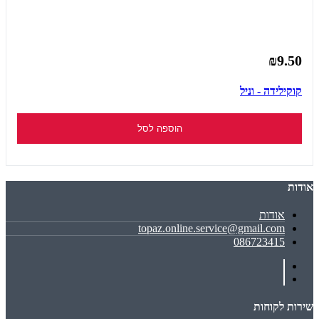
₪9.50
קוקילידה - וניל
הוספה לסל
אודות
אודות
topaz.online.service@gmail.com
086723415
שירות לקוחות