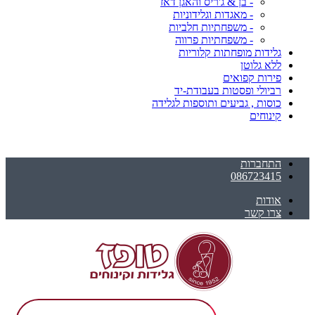
- בן & ג'ריס והאגן דאז
- מאגדות וגלידוניות
- משפחתיות חלביות
- משפחתיות פרווה
גלידות מופחתות קלוריות
ללא גלוטן
פירות קפואים
רביולי ופסטות בעבודת-יד
כוסות , גביעים ותוספות לגלידה
קינוחים
התחברות
086723415
אודות
צרו קשר