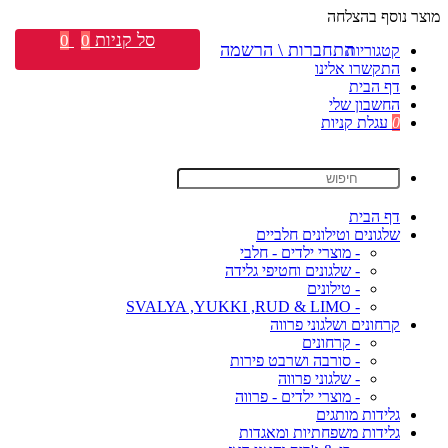
מוצר נוסף בהצלחה
סל קניות
0
0
התחברות \ הרשמה
קטגוריות
התקשרו אלינו
דף הבית
החשבון שלי
0
עגלת קניות
דף הבית
שלגונים וטילונים חלביים
- מוצרי ילדים - חלבי
- שלגונים וחטיפי גלידה
- טילונים
- SVALYA ,YUKKI ,RUD & LIMO
קרחונים ושלגוני פרווה
- קרחונים
- סורבה ושרבט פירות
- שלגוני פרווה
- מוצרי ילדים - פרווה
גלידות מותגים
גלידות משפחתיות ומאגדות