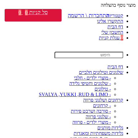
מוצר נוסף בהצלחה
סל קניות
0
0
התחברות \ הרשמה
קטגוריות
התקשרו אלינו
דף הבית
החשבון שלי
0
עגלת קניות
דף הבית
שלגונים וטילונים חלביים
- מוצרי ילדים - חלבי
- שלגונים וחטיפי גלידה
- טילונים
- SVALYA ,YUKKI ,RUD & LIMO
קרחונים ושלגוני פרווה
- קרחונים
- סורבה ושרבט פירות
- שלגוני פרווה
- מוצרי ילדים - פרווה
גלידות מותגים
גלידות משפחתיות ומאגדות