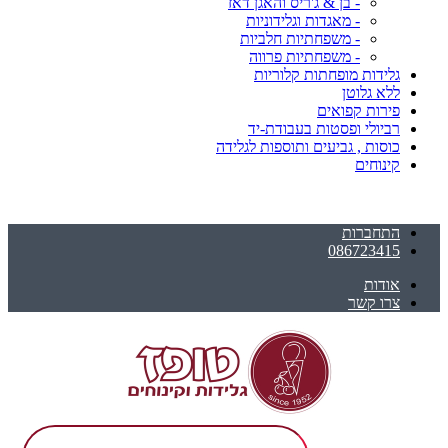
- בן & ג'ריס והאגן דאז
- מאגדות וגלידוניות
- משפחתיות חלביות
- משפחתיות פרווה
גלידות מופחתות קלוריות
ללא גלוטן
פירות קפואים
רביולי ופסטות בעבודת-יד
כוסות , גביעים ותוספות לגלידה
קינוחים
התחברות
086723415
אודות
צרו קשר