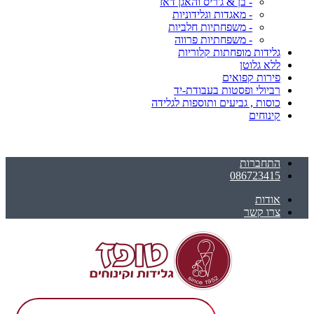
- בן & ג'ריס והאגן דאז
- מאגדות וגלידוניות
- משפחתיות חלביות
- משפחתיות פרווה
גלידות מופחתות קלוריות
ללא גלוטן
פירות קפואים
רביולי ופסטות בעבודת-יד
כוסות , גביעים ותוספות לגלידה
קינוחים
התחברות
086723415
אודות
צרו קשר