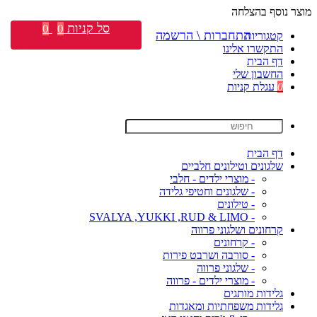
מוצר נוסף בהצלחה
סל קניות
0
0
התחברות \ הרשמה
קטגוריות
התקשרו אלינו
דף הבית
החשבון שלי
0
עגלת קניות
דף הבית
שלגונים וטילונים חלביים
- מוצרי ילדים - חלבי
- שלגונים וחטיפי גלידה
- טילונים
- SVALYA ,YUKKI ,RUD & LIMO
קרחונים ושלגוני פרווה
- קרחונים
- סורבה ושרבט פירות
- שלגוני פרווה
- מוצרי ילדים - פרווה
גלידות מותגים
גלידות משפחתיות ומאגדות