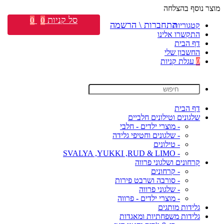
מוצר נוסף בהצלחה
סל קניות
0
0
התחברות \ הרשמה
קטגוריות
התקשרו אלינו
דף הבית
החשבון שלי
0
עגלת קניות
דף הבית
שלגונים וטילונים חלביים
- מוצרי ילדים - חלבי
- שלגונים וחטיפי גלידה
- טילונים
- SVALYA ,YUKKI ,RUD & LIMO
קרחונים ושלגוני פרווה
- קרחונים
- סורבה ושרבט פירות
- שלגוני פרווה
- מוצרי ילדים - פרווה
גלידות מותגים
גלידות משפחתיות ומאגדות