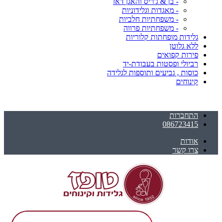
- בן & ג'ריס והאגן דאז
- מאגדות וגלידוניות
- משפחתיות חלביות
- משפחתיות פרווה
גלידות מופחתות קלוריות
ללא גלוטן
פירות קפואים
רביולי ופסטות בעבודת-יד
כוסות , גביעים ותוספות לגלידה
קינוחים
התחברות
086723415
אודות
צרו קשר