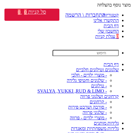
מוצר נוסף בהצלחה
סל קניות
0
0
התחברות \ הרשמה
קטגוריות
התקשרו אלינו
דף הבית
החשבון שלי
0
עגלת קניות
דף הבית
שלגונים וטילונים חלביים
- מוצרי ילדים - חלבי
- שלגונים וחטיפי גלידה
- טילונים
- SVALYA ,YUKKI ,RUD & LIMO
קרחונים ושלגוני פרווה
- קרחונים
- סורבה ושרבט פירות
- שלגוני פרווה
- מוצרי ילדים - פרווה
גלידות מותגים
גלידות משפחתיות ומאגדות