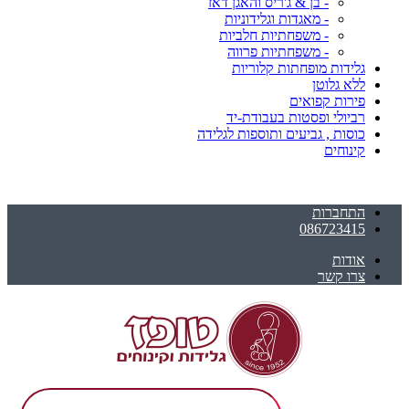
- בן & ג'ריס והאגן דאז
- מאגדות וגלידוניות
- משפחתיות חלביות
- משפחתיות פרווה
גלידות מופחתות קלוריות
ללא גלוטן
פירות קפואים
רביולי ופסטות בעבודת-יד
כוסות , גביעים ותוספות לגלידה
קינוחים
התחברות
086723415
אודות
צרו קשר