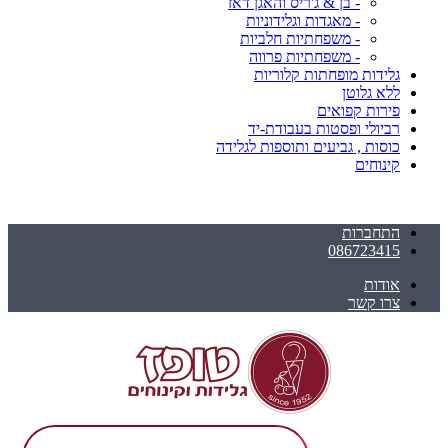
- בן & ג'ריס והאגן דאז
- מאגדות וגלידוניות
- משפחתיות חלביות
- משפחתיות פרווה
גלידות מופחתות קלוריות
ללא גלוטן
פירות קפואים
רביולי ופסטות בעבודת-יד
כוסות , גביעים ותוספות לגלידה
קינוחים
התחברות
086723415
אודות
צרו קשר