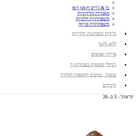
בן & ג'ריס והאגן דאז
מאגדות וגלידוניות
משפחתיות חלביות
משפחתיות פרווה
גלידות מופחתות קלוריות
ללא גלוטן
פירות קפואים
רביולי ופסטות בעבודת-יד
כוסות , גביעים ותוספות לגלידה
קינוחים
קראנץ' - 3 ב- 26