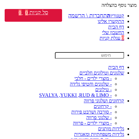
מוצר נוסף בהצלחה
סל קניות
0
0
התחברות \ הרשמה
קטגוריות
התקשרו אלינו
דף הבית
החשבון שלי
0
עגלת קניות
דף הבית
שלגונים וטילונים חלביים
- מוצרי ילדים - חלבי
- שלגונים וחטיפי גלידה
- טילונים
- SVALYA ,YUKKI ,RUD & LIMO
קרחונים ושלגוני פרווה
- קרחונים
- סורבה ושרבט פירות
- שלגוני פרווה
- מוצרי ילדים - פרווה
גלידות מותגים
גלידות משפחתיות ומאגדות