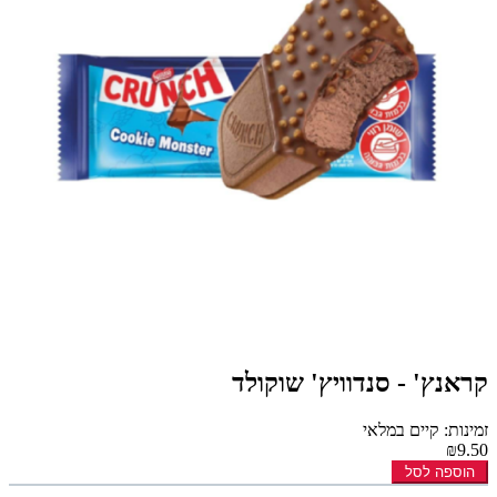
קראנץ' - סנדוויץ' שוקולד
זמינות: קיים במלאי
₪9.50
הוספה לסל