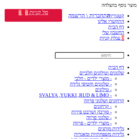
מוצר נוסף בהצלחה
סל קניות
0
0
התחברות \ הרשמה
קטגוריות
התקשרו אלינו
דף הבית
החשבון שלי
0
עגלת קניות
דף הבית
שלגונים וטילונים חלביים
- מוצרי ילדים - חלבי
- שלגונים וחטיפי גלידה
- טילונים
- SVALYA ,YUKKI ,RUD & LIMO
קרחונים ושלגוני פרווה
- קרחונים
- סורבה ושרבט פירות
- שלגוני פרווה
- מוצרי ילדים - פרווה
גלידות מותגים
גלידות משפחתיות ומאגדות