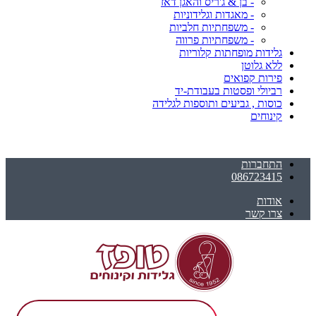
- בן & ג'ריס והאגן דאז
- מאגדות וגלידוניות
- משפחתיות חלביות
- משפחתיות פרווה
גלידות מופחתות קלוריות
ללא גלוטן
פירות קפואים
רביולי ופסטות בעבודת-יד
כוסות , גביעים ותוספות לגלידה
קינוחים
התחברות
086723415
אודות
צרו קשר