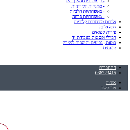
- בן & ג'ריס והאגן דאז
- מאגדות וגלידוניות
- משפחתיות חלביות
- משפחתיות פרווה
גלידות מופחתות קלוריות
ללא גלוטן
פירות קפואים
רביולי ופסטות בעבודת-יד
כוסות , גביעים ותוספות לגלידה
קינוחים
התחברות
086723415
אודות
צרו קשר