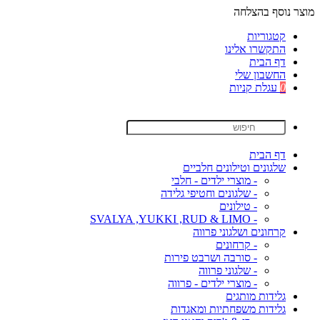
מוצר נוסף בהצלחה
קטגוריות
התקשרו אלינו
דף הבית
החשבון שלי
0
עגלת קניות
דף הבית
שלגונים וטילונים חלביים
- מוצרי ילדים - חלבי
- שלגונים וחטיפי גלידה
- טילונים
- SVALYA ,YUKKI ,RUD & LIMO
קרחונים ושלגוני פרווה
- קרחונים
- סורבה ושרבט פירות
- שלגוני פרווה
- מוצרי ילדים - פרווה
גלידות מותגים
גלידות משפחתיות ומאגדות