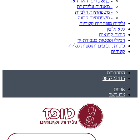
- בן & ג'ריס והאגן דאז
- מאגדות וגלידוניות
- משפחתיות חלביות
- משפחתיות פרווה
גלידות מופחתות קלוריות
ללא גלוטן
פירות קפואים
רביולי ופסטות בעבודת-יד
כוסות , גביעים ותוספות לגלידה
קינוחים
התחברות
086723415
אודות
צרו קשר