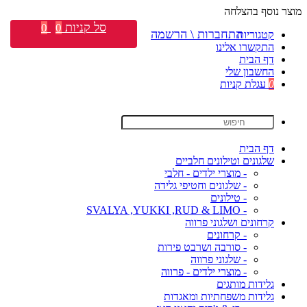
מוצר נוסף בהצלחה
סל קניות
0
0
התחברות \ הרשמה
קטגוריות
התקשרו אלינו
דף הבית
החשבון שלי
0
עגלת קניות
דף הבית
שלגונים וטילונים חלביים
- מוצרי ילדים - חלבי
- שלגונים וחטיפי גלידה
- טילונים
- SVALYA ,YUKKI ,RUD & LIMO
קרחונים ושלגוני פרווה
- קרחונים
- סורבה ושרבט פירות
- שלגוני פרווה
- מוצרי ילדים - פרווה
גלידות מותגים
גלידות משפחתיות ומאגדות