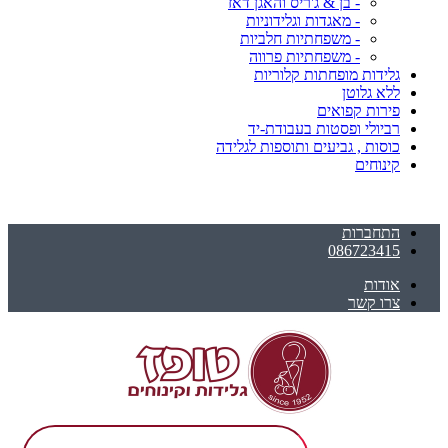
- בן & ג'ריס והאגן דאז
- מאגדות וגלידוניות
- משפחתיות חלביות
- משפחתיות פרווה
גלידות מופחתות קלוריות
ללא גלוטן
פירות קפואים
רביולי ופסטות בעבודת-יד
כוסות , גביעים ותוספות לגלידה
קינוחים
התחברות
086723415
אודות
צרו קשר