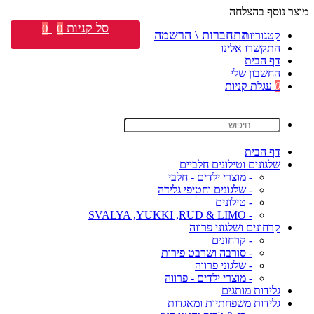
מוצר נוסף בהצלחה
סל קניות
0
0
התחברות \ הרשמה
קטגוריות
התקשרו אלינו
דף הבית
החשבון שלי
0
עגלת קניות
דף הבית
שלגונים וטילונים חלביים
- מוצרי ילדים - חלבי
- שלגונים וחטיפי גלידה
- טילונים
- SVALYA ,YUKKI ,RUD & LIMO
קרחונים ושלגוני פרווה
- קרחונים
- סורבה ושרבט פירות
- שלגוני פרווה
- מוצרי ילדים - פרווה
גלידות מותגים
גלידות משפחתיות ומאגדות