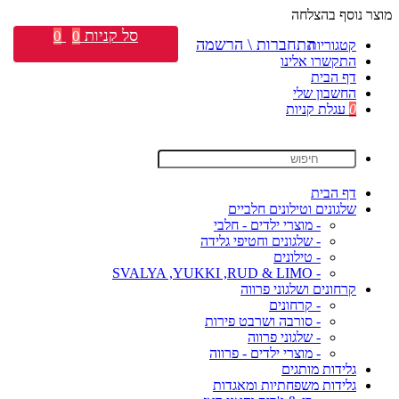
מוצר נוסף בהצלחה
סל קניות
0
0
התחברות \ הרשמה
קטגוריות
התקשרו אלינו
דף הבית
החשבון שלי
0
עגלת קניות
דף הבית
שלגונים וטילונים חלביים
- מוצרי ילדים - חלבי
- שלגונים וחטיפי גלידה
- טילונים
- SVALYA ,YUKKI ,RUD & LIMO
קרחונים ושלגוני פרווה
- קרחונים
- סורבה ושרבט פירות
- שלגוני פרווה
- מוצרי ילדים - פרווה
גלידות מותגים
גלידות משפחתיות ומאגדות