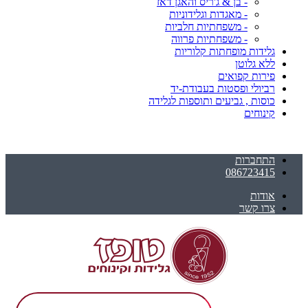
- בן & ג'ריס והאגן דאז
- מאגדות וגלידוניות
- משפחתיות חלביות
- משפחתיות פרווה
גלידות מופחתות קלוריות
ללא גלוטן
פירות קפואים
רביולי ופסטות בעבודת-יד
כוסות , גביעים ותוספות לגלידה
קינוחים
התחברות
086723415
אודות
צרו קשר