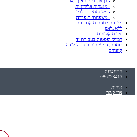
- בן & ג'ריס והאגן דאז
- מאגדות וגלידוניות
- משפחתיות חלביות
- משפחתיות פרווה
גלידות מופחתות קלוריות
ללא גלוטן
פירות קפואים
רביולי ופסטות בעבודת-יד
כוסות , גביעים ותוספות לגלידה
קינוחים
התחברות
086723415
אודות
צרו קשר