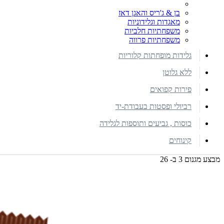
בן & ג'ריס והאגן דאז
מאגדות וגלידוניות
משפחתיות חלביות
משפחתיות פרווה
גלידות מופחתות קלוריות
ללא גלוטן
פירות קפואים
רביולי ופסטות בעבודת-יד
כוסות , גביעים ותוספות לגלידה
קינוחים
מבצע מגנום 3 ב- 26