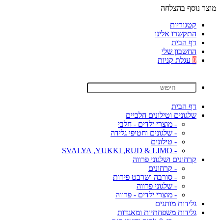
מוצר נוסף בהצלחה
קטגוריות
התקשרו אלינו
דף הבית
החשבון שלי
0
עגלת קניות
דף הבית
שלגונים וטילונים חלביים
- מוצרי ילדים - חלבי
- שלגונים וחטיפי גלידה
- טילונים
- SVALYA ,YUKKI ,RUD & LIMO
קרחונים ושלגוני פרווה
- קרחונים
- סורבה ושרבט פירות
- שלגוני פרווה
- מוצרי ילדים - פרווה
גלידות מותגים
גלידות משפחתיות ומאגדות