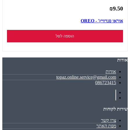
₪9.50
אוראו סנדוויץ' - OREO
הוספה לסל
אודות
אודות
topaz.online.service@gmail.com
086723415
שירות לקוחות
צרו קשר
מפת האתר