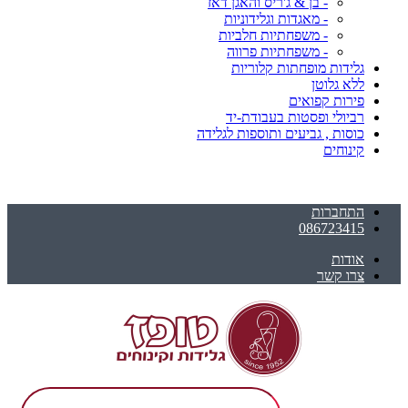
- בן & ג'ריס והאגן דאז
- מאגדות וגלידוניות
- משפחתיות חלביות
- משפחתיות פרווה
גלידות מופחתות קלוריות
ללא גלוטן
פירות קפואים
רביולי ופסטות בעבודת-יד
כוסות , גביעים ותוספות לגלידה
קינוחים
התחברות
086723415
אודות
צרו קשר