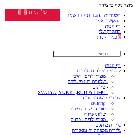
מוצר נוסף בהצלחה
סל קניות
0
0
התחברות \ הרשמה
קטגוריות
התקשרו אלינו
דף הבית
החשבון שלי
0
עגלת קניות
דף הבית
שלגונים וטילונים חלביים
- מוצרי ילדים - חלבי
- שלגונים וחטיפי גלידה
- טילונים
- SVALYA ,YUKKI ,RUD & LIMO
קרחונים ושלגוני פרווה
- קרחונים
- סורבה ושרבט פירות
- שלגוני פרווה
- מוצרי ילדים - פרווה
גלידות מותגים
גלידות משפחתיות ומאגדות