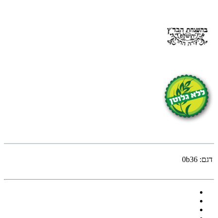
דגם:
0b36