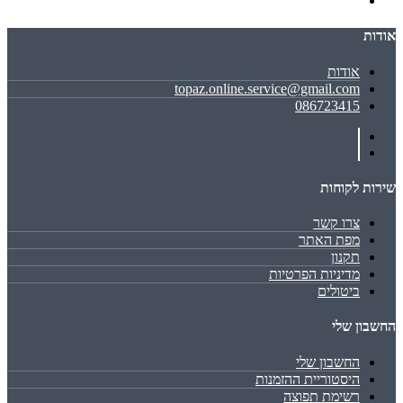
אודות
אודות
topaz.online.service@gmail.com
086723415
שירות לקוחות
צרו קשר
מפת האתר
תקנון
מדיניות הפרטיות
ביטולים
החשבון שלי
החשבון שלי
היסטוריית ההזמנות
רשימת תפוצה