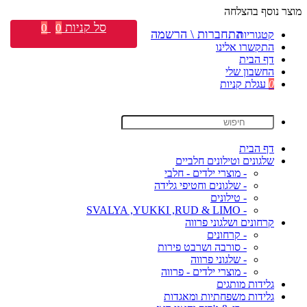
מוצר נוסף בהצלחה
סל קניות
0
0
התחברות \ הרשמה
קטגוריות
התקשרו אלינו
דף הבית
החשבון שלי
0
עגלת קניות
דף הבית
שלגונים וטילונים חלביים
- מוצרי ילדים - חלבי
- שלגונים וחטיפי גלידה
- טילונים
- SVALYA ,YUKKI ,RUD & LIMO
קרחונים ושלגוני פרווה
- קרחונים
- סורבה ושרבט פירות
- שלגוני פרווה
- מוצרי ילדים - פרווה
גלידות מותגים
גלידות משפחתיות ומאגדות