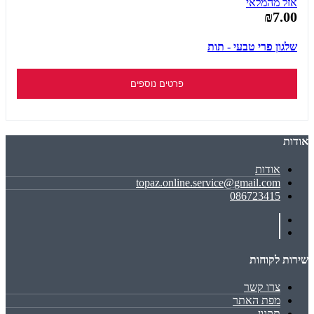
אזל מהמלאי
₪7.00
שלגון פרי טבעי - תות
פרטים נוספים
אודות
אודות
topaz.online.service@gmail.com
086723415
שירות לקוחות
צרו קשר
מפת האתר
תקנון