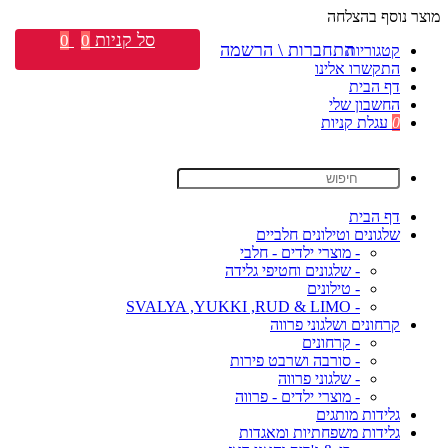
מוצר נוסף בהצלחה
סל קניות
0
0
התחברות \ הרשמה
קטגוריות
התקשרו אלינו
דף הבית
החשבון שלי
0
עגלת קניות
דף הבית
שלגונים וטילונים חלביים
- מוצרי ילדים - חלבי
- שלגונים וחטיפי גלידה
- טילונים
- SVALYA ,YUKKI ,RUD & LIMO
קרחונים ושלגוני פרווה
- קרחונים
- סורבה ושרבט פירות
- שלגוני פרווה
- מוצרי ילדים - פרווה
גלידות מותגים
גלידות משפחתיות ומאגדות