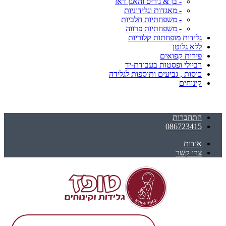
- בן & ג'ריס והאגן דאז
- מאגדות וגלידוניות
- משפחתיות חלביות
- משפחתיות פרווה
גלידות מופחתות קלוריות
ללא גלוטן
פירות קפואים
רביולי ופסטות בעבודת-יד
כוסות , גביעים ותוספות לגלידה
קינוחים
התחברות
086723415
אודות
צרו קשר