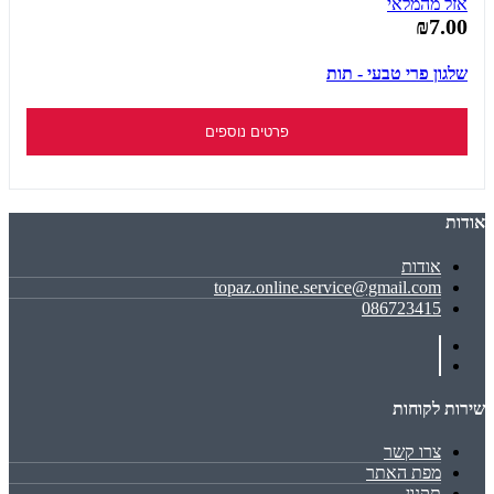
אזל מהמלאי
₪7.00
שלגון פרי טבעי - תות
פרטים נוספים
אודות
אודות
topaz.online.service@gmail.com
086723415
שירות לקוחות
צרו קשר
מפת האתר
תקנון