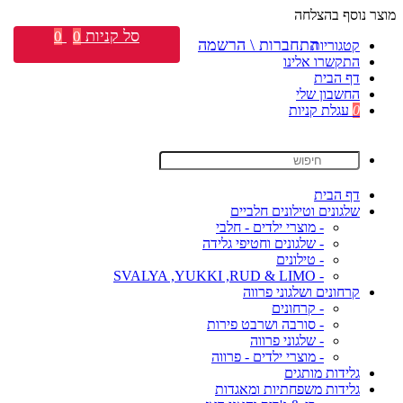
מוצר נוסף בהצלחה
סל קניות
0
0
התחברות \ הרשמה
קטגוריות
התקשרו אלינו
דף הבית
החשבון שלי
0
עגלת קניות
דף הבית
שלגונים וטילונים חלביים
- מוצרי ילדים - חלבי
- שלגונים וחטיפי גלידה
- טילונים
- SVALYA ,YUKKI ,RUD & LIMO
קרחונים ושלגוני פרווה
- קרחונים
- סורבה ושרבט פירות
- שלגוני פרווה
- מוצרי ילדים - פרווה
גלידות מותגים
גלידות משפחתיות ומאגדות