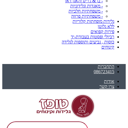
- בן & ג'ריס והאגן דאז
- מאגדות וגלידוניות
- משפחתיות חלביות
- משפחתיות פרווה
גלידות מופחתות קלוריות
ללא גלוטן
פירות קפואים
רביולי ופסטות בעבודת-יד
כוסות , גביעים ותוספות לגלידה
קינוחים
התחברות
086723415
אודות
צרו קשר