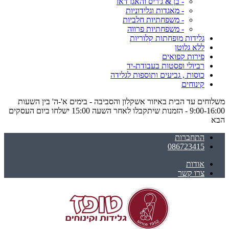
- בן & ג'ריס והאגן דאז
- מאגדות וגלידוניות
- משפחתיות חלביות
- משפחתיות פרווה
גלידות מופחתות קלוריות
ללא גלוטן
פירות קפואים
רביולי ופסטות בעבודת-יד
כוסות , גביעים ותוספות לגלידה
קינוחים
משלוחים עד הבית באיזור אשקלון והסביבה - בימים א'-ה' בין השעות
9:00-16:00 - הזמנות שיתקבלו לאחר השעה 15:00 ישלחו ביום העסקים
הבא
התחברות
086723415
אודות
צרו קשר