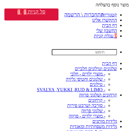
מוצר נוסף בהצלחה
סל קניות
0
0
התחברות \ הרשמה
קטגוריות
התקשרו אלינו
דף הבית
החשבון שלי
0
עגלת קניות
דף הבית
שלגונים וטילונים חלביים
- מוצרי ילדים - חלבי
- שלגונים וחטיפי גלידה
- טילונים
- SVALYA ,YUKKI ,RUD & LIMO
קרחונים ושלגוני פרווה
- קרחונים
- סורבה ושרבט פירות
- שלגוני פרווה
- מוצרי ילדים - פרווה
גלידות מותגים
גלידות משפחתיות ומאגדות