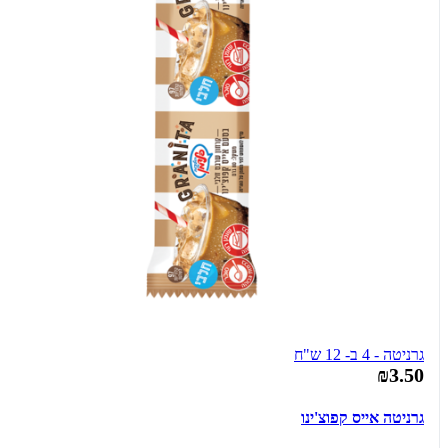
גרניטה - 4 ב- 12 ש"ח
₪3.50
גרניטה אייס קפוצ'ינו