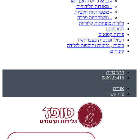
- בן & ג'ריס והאגן דאז
- מאגדות וגלידוניות
- משפחתיות חלביות
- משפחתיות פרווה
גלידות מופחתות קלוריות
ללא גלוטן
פירות קפואים
רביולי ופסטות בעבודת-יד
כוסות , גביעים ותוספות לגלידה
קינוחים
התחברות
086723415
אודות
צרו קשר