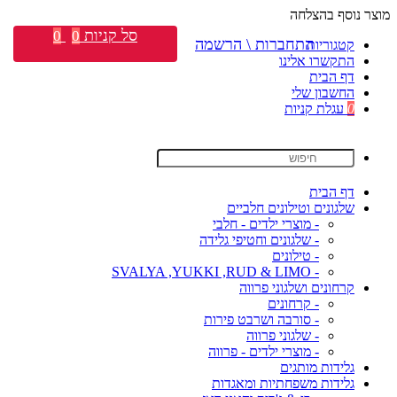
מוצר נוסף בהצלחה
סל קניות
0
0
התחברות \ הרשמה
קטגוריות
התקשרו אלינו
דף הבית
החשבון שלי
0
עגלת קניות
דף הבית
שלגונים וטילונים חלביים
- מוצרי ילדים - חלבי
- שלגונים וחטיפי גלידה
- טילונים
- SVALYA ,YUKKI ,RUD & LIMO
קרחונים ושלגוני פרווה
- קרחונים
- סורבה ושרבט פירות
- שלגוני פרווה
- מוצרי ילדים - פרווה
גלידות מותגים
גלידות משפחתיות ומאגדות