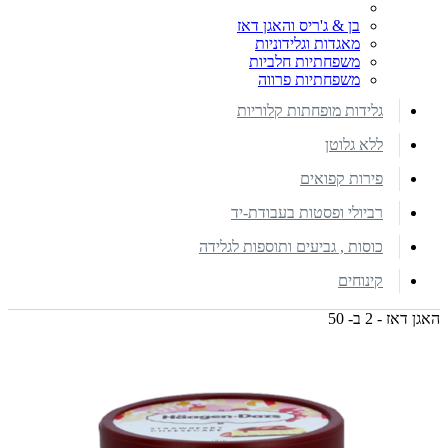
בן & ג'ריס והאגן דאז
מאגדות וגלידוניות
משפחתיות חלביות
משפחתיות פרווה
גלידות מופחתות קלוריות
ללא גלוטן
פירות קפואים
רביולי ופסטות בעבודת-יד
כוסות , גביעים ותוספות לגלידה
קינוחים
האגן דאז - 2 ב- 50