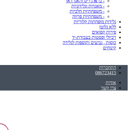
- בן & ג'ריס והאגן דאז
- מאגדות וגלידוניות
- משפחתיות חלביות
- משפחתיות פרווה
גלידות מופחתות קלוריות
ללא גלוטן
פירות קפואים
רביולי ופסטות בעבודת-יד
כוסות , גביעים ותוספות לגלידה
קינוחים
התחברות
086723415
אודות
צרו קשר