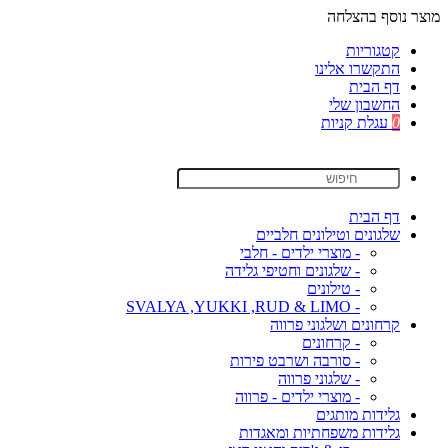
מוצר נוסף בהצלחה
קטגוריות
התקשרו אלינו
דף הבית
החשבון שלי
0
עגלת קניות
דף הבית
שלגונים וטילונים חלביים
- מוצרי ילדים - חלבי
- שלגונים וחטיפי גלידה
- טילונים
- SVALYA ,YUKKI ,RUD & LIMO
קרחונים ושלגוני פרווה
- קרחונים
- סורבה ושרבט פירות
- שלגוני פרווה
- מוצרי ילדים - פרווה
גלידות מותגים
גלידות משפחתיות ומאגדות