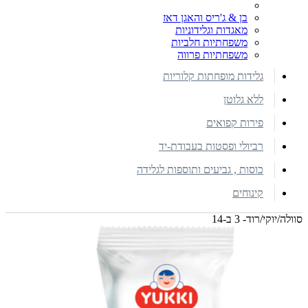
בן & ג'ריס והאגן דאז
מאגדות וגלידוניות
משפחתיות חלביות
משפחתיות פרווה
גלידות מופחתות קלוריות
ללא גלוטן
פירות קפואים
רביולי ופסטות בעבודת-יד
כוסות , גביעים ותוספות לגלידה
קינוחים
סוולה/יוקי/רוד- 3 ב-14