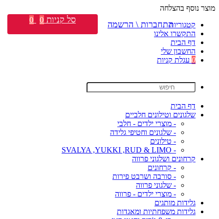
מוצר נוסף בהצלחה
סל קניות
0
0
התחברות \ הרשמה
קטגוריות
התקשרו אלינו
דף הבית
החשבון שלי
0
עגלת קניות
דף הבית
שלגונים וטילונים חלביים
- מוצרי ילדים - חלבי
- שלגונים וחטיפי גלידה
- טילונים
- SVALYA ,YUKKI ,RUD & LIMO
קרחונים ושלגוני פרווה
- קרחונים
- סורבה ושרבט פירות
- שלגוני פרווה
- מוצרי ילדים - פרווה
גלידות מותגים
גלידות משפחתיות ומאגדות