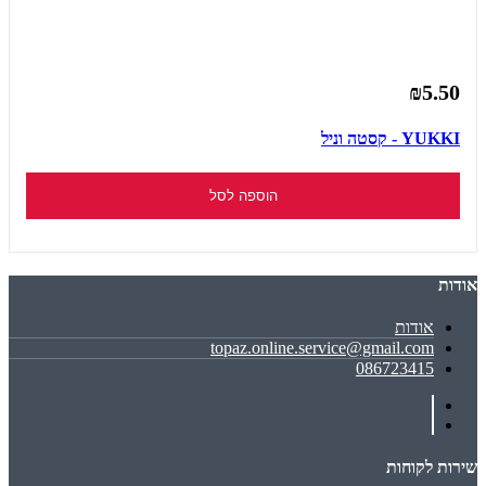
₪5.50
YUKKI - קסטה וניל
הוספה לסל
אודות
אודות
topaz.online.service@gmail.com
086723415
שירות לקוחות