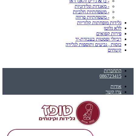
- בן & ג'ריס והאגן דאז
- מאגדות וגלידוניות
- משפחתיות חלביות
- משפחתיות פרווה
גלידות מופחתות קלוריות
ללא גלוטן
פירות קפואים
רביולי ופסטות בעבודת-יד
כוסות , גביעים ותוספות לגלידה
קינוחים
התחברות
086723415
אודות
צרו קשר